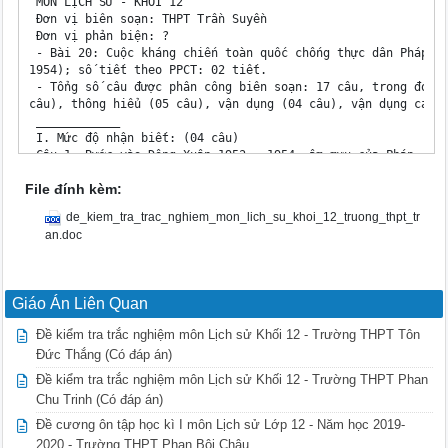
 MÔN LỊCH SỬ - KHỐI 12 

 Đơn vị biên soạn: THPT Trần Suyền

 Đơn vị phản biện: ?

 - Bài 20: Cuộc kháng chiến toàn quốc chống thực dân Pháp kế
1954); số tiết theo PPCT: 02 tiết.

 - Tổng số câu được phân công biên soạn: 17 câu, trong đó: n
câu), thông hiểu (05 câu), vận dụng (04 câu), vận dụng cao (
 ____________

 I. Mức độ nhận biết: (04 câu)

 Câu 1. Bước vào Đông Xuân 1953 – 1954, âm mưu của Pháp – Mĩ
 A. giành một thắng lợi quyết định để “kết thúc chiến tranh 
File đính kèm:
 B. giành lấy một thắng lợi quân sự để tiếp tục cuộc chiến t
Việt Nam.

de_kiem_tra_trac_nghiem_mon_lich_su_khoi_12_truong_thpt_tr
 C. giành lại quyền chủ động chiến lược trên chiến trường ch
an.doc
 D. giành thắng lợi quân sự để nâng cao vị thế của nước Pháp
 []

 Câu 2. Chủ trương của Đảng trong Đông Xuân 1953 – 1954 là

 A. phân tán, tiêu hao sinh lực địch. 

Giáo Án Liên Quan
 B. đập tan hoàn toàn kế hoạch Nava.

 C. buộc địch vào thế bị động, tìm cách thương lượng.

Đề kiểm tra trắc nghiệm môn Lịch sử Khối 12 - Trường THPT Tôn
 D. buộc Pháp kí hiệp định Giơnevơ.

Đức Thắng (Có đáp án)
 []

 Câu 3. Theo trình tự thời gian, cuộc tiến công chiến lược Đ
Đề kiểm tra trắc nghiệm môn Lịch sử Khối 12 - Trường THPT Phan
1953 – 1954 của Việt Nam đã buộc quân Pháp phải phân tán bin
Chu Trinh (Có đáp án)
chiến trường ở những địa điểm nào dưới đây? 

Đề cương ôn tập học kì I môn Lịch sử Lớp 12 - Năm học 2019-
 A. Điện Biên, Xênô, Luông Phabang, Plâyku.

 B. Điện Biên, Luông Phabang, Xênô, Plâyku.

2020 - Trường THPT Phan Bội Châu