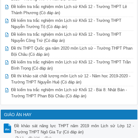
 C. Điện Biên, Mường Sài, Xênô, Plâyku.

Đề kiểm tra trắc nghiệm môn Lịch sử Khối 12 - Trường THPT Lê
 D. Điện Biên, Xê nô, Plâyku, Luông Phabang.

Thành Phương (Có đáp án)
 [] A. Việt Bắc thu-đông năm 1947. 

 B. Biên giới thu-đông năm 1950. 

Đề kiểm tra trắc nghiệm môn Lịch sử Khối 12 - Trường THPT
 C. Trung Lào năm 1953. 

Nguyễn Trường Tộ (Có đáp án)
 D. Điện Biên Phủ năm 1954.

Đề kiểm tra trắc nghiệm môn Lịch sử Khối 12 - Trường THPT
 []

Nguyễn Công Trứ (Có đáp án)
 Câu 9. Chiến thắng nào của quân dân Liên khu V đã góp phần 
kìm chân địch, tạo điều kiện cho chiến dịch Điện Biên Phủ (1
Đề thi THPT Quốc gia năm 2020 môn Lịch sử - Trường THPT Phan
 A. Chiến thắng đường số 5 ở phú Yên.

Bội Châu (Có đáp án)
 B. Chiến thắng đường số 14 ở Tây Nguyên.

 C. Chặn đứng chiến dịch Átlăng lần I của Pháp.

Đề kiểm tra trắc nghiệm môn Lịch sử Khối 12 - Trường THPT Trần
 D. Chặn đứng chiến dịch Átlăng lần II của Pháp..

Bình Trọng (Có đáp án)
 []

Đề thi khảo sát chất lượng môn Lịch sử 12 - Năm học 2019-2020 -
 Câu 10. Trong kháng chiến chống Pháp (1945 – 1954), sự kiện
Trường THPT Nguyễn Huệ (Có đáp án)
làm đế quốc Mỹ thất bại trong âm mưu kéo dài, mở rộng và quố
tranh xâm lược Đông Dương?

Đề kiểm tra trắc nghiệm môn Lịch sử Khối 12 - Bài 8: Nhật Bản -
 A. Chiến dịch Biên giới thu – đông (1950).

Trường THPT Phan Bội Châu (Có đáp án)
 A. Cuộc tiến công chiến lược Đông – Xuân 1953 – 1954.

 B. Chiến dịch Điện Biên Phủ (1954)

 D. Hiệp định Giơnevơ được kí kết (1954).

 []

GIÁO ÁN HAY
 Câu 11. Cho các sự kiện:

 1) Quân ta tiến công tiêu diệt toàn bộ phân khu Bắc.

Đề khảo sát năng lực THPT năm 2019 môn Lịch sử Lớp 12 -
 2) Hiệp định Giơnevơ được ký kết.

Trường THPT Ngô Gia Tự (Có đáp án)
 3) Nava sang làm Tổng chỉ huy quân đội ở Đông Dương.
