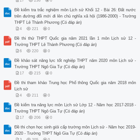
17
236
0
 4) Liên quân Lào – Việt tiến công địch ở Trung Lào.

 Hãy sắp xếp các sự kiện đúng theo thứ tự thời gian

Đề kiểm tra trắc nghiệm môn Lịch sử Khối 12 - Bài 26: Đất nước
 A. 3,4,1,2. 

trên đường đổi mới đi lên chủ nghĩa xã hội (1986-2000) - Trường
 B. 1,2,3,4. 

THPT Lê Thành Phương (Có đáp án)
 C. 2,1,4,3. 

 D. 4,2,3,1.

4
221
0
 [] IV. Mức độ vận dụng cao: (02 câu)

Đề thi thử THPT Quốc gia năm 2021 lần 1 môn Lịch sử 12 -
 Câu 16. Nhận định nào đánh giá không đúng ý nghĩa của chiến
Trường THPT Lê Thành Phương (Có đáp án)
Điện Biên Phủ 1954?

 A. buộc Pháp phải chấm dứt chiến tranh xâm lược, rút hết qu
6
220
0
 B. đập tan hoàn toàn kế hoạch Nava 

Đề khảo sát năng lực tốt nghiệp THPT năm 2020 môn Lịch sử -
 C. giáng đòn quyết định vào ý chí xâm lược của thực dân Phá
 D. tạo điều kiện thuận lợi cho cuộc đấu tranh ngoại giao củ
Trường THPT Ngô Gia Tự (Có đáp án)
lợi.

17
215
0
 []

 Câu 17. Đọc đoạn thơ sau đây của Tố Hữu:

Đề thi tham khảo Trung học Phổ thông Quốc gia năm 2018 môn
 Năm mươi sáu ngày đêm khoét núi, ngủ hầm, mưa dầm, cơm vắt

Lịch sử
 Máu trộn bùn non

4
211
0
 Gan không núng

 Chí không mòn!... 

Đề kiểm tra năng lực môn Lịch sử Lớp 12 - Năm học 2017-2018 -
 Những dòng thơ trên đã ca ngợi chiến công của bội đội ta tr
Trường THPT Ngô Gia Tự (Có đáp án)
dịch nào dưới đây?

17
206
0
 A. Chiến dịch Việt Bắc thu – đông năm 1947.

 B. Chiến dịch Biên Giới thu – đông năm 1950.

Đề thi chọn học sinh giỏi cấp trường môn Lịch sử - Năm học 2019-
 C. Chiến dịch Bắc Tây Nguyên năm 1954.

2020 - Trường THPT Ngô Gia Tự (Có đáp án)
 D. Chiến dịch Điện Biên Phủ năm 1954.

3
205
0