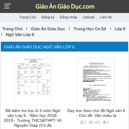
Trang Chủ
Đăng ký
Đăng nhập
Upload
Liên hệ
›
›
›
Trang Chủ
Giáo Án Giáo Dục
Trung Học Cơ Sở
Lớp 6
›
Ngữ Văn Lớp 6
GIÁO ÁN GIÁO DỤC NGỮ VĂN LỚP 6
Đề kiểm tra học kì II môn Ngữ
Dạy học theo chủ đề Ngữ văn 6
văn Lớp 6 - Năm học 2018-
- Chủ đề: Văn miêu tả
2019 - Trường THCS&THPT Võ
3
163
0
Nguyên Giáp (Có đá