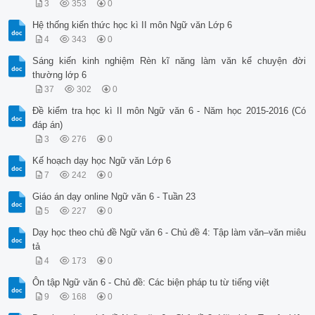
3
353
0
Hệ thống kiến thức học kì II môn Ngữ văn Lớp 6
4
343
0
Sáng kiến kinh nghiệm Rèn kĩ năng làm văn kể chuyện đời
thường lớp 6
37
302
0
Đề kiểm tra học kì II môn Ngữ văn 6 - Năm học 2015-2016 (Có
đáp án)
3
276
0
Kế hoạch dạy học Ngữ văn Lớp 6
7
242
0
Giáo án dạy online Ngữ văn 6 - Tuần 23
5
227
0
Dạy học theo chủ đề Ngữ văn 6 - Chủ đề 4: Tập làm văn–văn miêu
tả
4
173
0
Ôn tập Ngữ văn 6 - Chủ đề: Các biện pháp tu từ tiếng việt
9
168
0