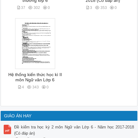
thường lớp 6
2018 (Có đáp án)
37
302
0
3
353
0
Hệ thống kiến thức học kì II
môn Ngữ văn Lớp 6
4
343
0
GIÁO ÁN HAY
Đề kiểm tra học kỳ 2 môn Ngữ văn Lớp 6 - Năm học 2017-2018
(Có đáp án)