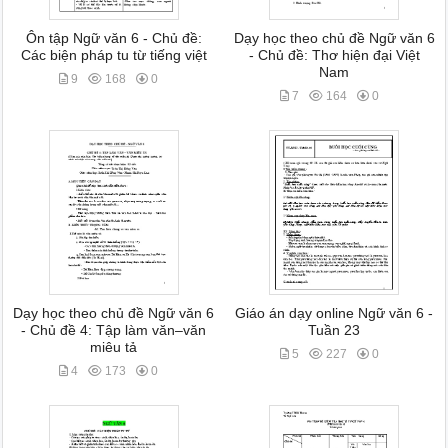
Ôn tập Ngữ văn 6 - Chủ đề:
Dạy học theo chủ đề Ngữ văn 6
Các biện pháp tu từ tiếng việt
- Chủ đề: Thơ hiện đại Việt
Nam
9
168
0
7
164
0
Dạy học theo chủ đề Ngữ văn 6
Giáo án dạy online Ngữ văn 6 -
- Chủ đề 4: Tập làm văn–văn
Tuần 23
miêu tả
5
227
0
4
173
0