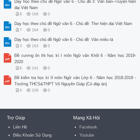
Dạy học theo chủ đề Ngữ văn 6 - Chủ đề 3: Văn bản–Truyện hiện
đại Việt Nam
6
168
0
Dạy học theo chủ đề Ngữ văn 6 - Chủ đề: Thơ hiện đại Việt Nam
7
164
0
Dạy học theo chủ đề Ngữ văn 6 - Chủ đề: Văn miêu tả
3
163
0
Đề cương ôn thi học kì I môn Ngữ văn Khối 6 - Năm học 2019-
2020
6
141
0
Đề kiểm tra học kì II môn Ngữ văn Lớp 6 - Năm học 2018-2019 -
Trường THCS&THPT Võ Nguyên Giáp (Có đáp án)
4
109
0
Trợ Giúp
Mạng Xã Hội
Liên Hệ
Facebook
Điều Khoản Sử Dụng
Youtube