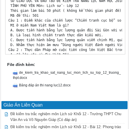
 SỞ GIÁO DỤC VÀ ĐÀO TẠO ĐỀ KIỂM TRA NĂNG LỰC NĂM HỌC 2018-20
 TỈNH PHÚ YÊN Môn: Lịch sử - Lớp 12

 Thời gian làm bài 50 phút ( không kể thời gian phát đề)

 Mã đề thi: 501

Câu 1 : Điểm khác của chiến lược “Chiến tranh cục bộ” so với
 Mĩ ở miền Nam Việt Nam là gì?

 A. Được tiến hành bằng lực lượng quân đội Sài Gòn với vũ kh
 B. Là loại hình chiến tranh thực dân kiểu mới.

 C. Được tiến hành bằng lực lượng quân viễn chinh Mĩ, quân đ
 D. Nhằm thực hiện âm mưu “Dùng người Việt đánh người Việt”.
Câu 2 : Thực dân Pháp mở cuộc tiến công lên Việt Bắc trong t
 A. Cô lập căn cứ địa Việt Bắc.

 B. Thiết lập hành lang ngăn chặn phong trào cách mạng tràn 
File đính kèm:
 C. Mở đường xâm nhập vào miền Nam Trung Quốc.

 D. Nhanh chóng kết thúc chiến tranh.

de_kiem_tra_khao_sat_nang_luc_mon_lich_su_lop_12_truong_
Câu 3 : Cơ quan ngôn luận của Hội Việt Nam Cách mạng Thanh n
thpt.docx
 A. báo Người cùng khổ. B. tác phẩm Đường Kách mệnh.

 C. báo Thanh niên. D. Bản án chế độ thực dân Pháp.

Bảng đáp án thi nang luc12.docx
Câu 4 : Thực hiện kế hoạch Nava, từ thu - đông 1953 thực dân
 động ở đâu?

 A. Tây Nguyên. B. Tây Bắc.

 C. Đồng bằng Bắc Bộ. D. Nam Đông Dương.

Giáo Án Liên Quan
Câu 5 : Với Hiệp ước Nhâm Tuất (5-6-1862), triều đình nhà Ng
 nào?

Đề kiểm tra trắc nghiệm môn Lịch sử Khối 12 - Trường THPT Chu
 A. Gia Định, Định Tường, Biên Hòa và Côn Đảo.

Văn An và Võ Nguyên Giáp (Có đáp án)
 B. Biên Hòa, Hà Tiên, Định Tường và Côn Đảo.

Đề kiểm tra trắc nghiệm môn Lịch sử Khối 12 - Bài 12: Phong trào
 C. Biên Hòa, Gia Định, Vĩnh Long và Côn Đảo.
