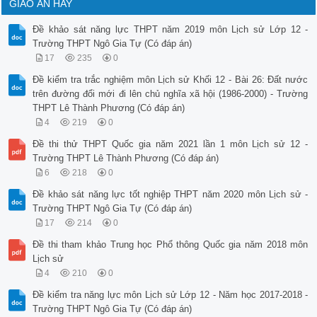
GIÁO ÁN HAY
 B. cùng với miền Bắc tiến hành công cuộc xây dựng chủ nghĩa
 C. hàn gắn vết thương chiến tranh, khôi phục kinh tế.

Đề khảo sát năng lực THPT năm 2019 môn Lịch sử Lớp 12 -
 D. tiếp tục cuộc cách mạng dân tộc dân chủ nhân dân.

Câu 22 : Đặc điểm nổi bật của nền kinh tế Mĩ so với kinh tế 
Trường THPT Ngô Gia Tự (Có đáp án)
 A. Kinh tế Mĩ phát triển nhanh và luôn giữ vững vị trí hàng
17
235
0
 B. Kinh tế Mĩ phát triển nhanh đi đôi với phát triển quân s
 C. Kinh tế Mĩ bị các nước tư bản Tây Âu và Nhật Bản cạnh tr
Đề kiểm tra trắc nghiệm môn Lịch sử Khối 12 - Bài 26: Đất nước
 D. Kinh tế Mĩ phát triển nhanh, nhưng thường xuyên xảy ra n
trên đường đổi mới đi lên chủ nghĩa xã hội (1986-2000) - Trường
Câu 23 : So với chiến dịch Điện Biên Phủ (1954), chiến dịch 
THPT Lê Thành Phương (Có đáp án)
 và ý nghĩa lịch sử?

4
219
0
 A. Làm xoay chuyển cục diện chiến tranh, tạo điều kiện thuậ
 B. Đập tan hoàn toàn kế hoạch quân sự của địch.

Đề thi thử THPT Quốc gia năm 2021 lần 1 môn Lịch sử 12 -
 C. Giải phóng hoàn toàn miền Bắc, tạo tiền đề để hoàn thành
Trường THPT Lê Thành Phương (Có đáp án)
 dân.

6
218
0
 D. Là dấu mốc kết thúc cuộc chiến tranh giải phóng dân tộc,
 thực dân,

Đề khảo sát năng lực tốt nghiệp THPT năm 2020 môn Lịch sử -
Câu 24 : Từ ngày 6-3-1946 đến trước ngày 19-12-1946, để đối 
Trường THPT Ngô Gia Tự (Có đáp án)
 Dân quốc, sách lược của Đảng ta là

 A. hòa hoãn với quân Pháp để đuổi quân Trung Hoa Dân quốc v
17
214
0
 B. tiếp tục hòa hoãn, nhân nhượng với quân Trung Hoa Dân qu
Đề thi tham khảo Trung học Phổ thông Quốc gia năm 2018 môn
 C. tiến hành cuộc kháng chiến chống Pháp.

 D. hòa hoãn với quân Trung Hoa Dân quốc ở ngoài Bắc, kiên q
Lịch sử
 miền Nam.

4
210
0
Câu 25 : Cách mạng tháng Hai năm 1917 ở nước Nga đã

 A. lật đổ chế độ quân chủ chuyên chế.

Đề kiểm tra năng lực môn Lịch sử Lớp 12 - Năm học 2017-2018 -
 B. đưa nhân dân lao động lên làm chủ đất nước.

Trường THPT Ngô Gia Tự (Có đáp án)