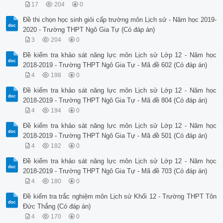
 C. lật đổ Chính phủ tư sản lâm thời.

17
204
0
 D. giải phóng người lao động khỏi mọi sự áp bức.

Câu 26 : Trật tự thế giới mới được thiết lập sau Chiến tranh
Đề thi chọn học sinh giỏi cấp trường môn Lịch sử - Năm học 2019-
 A. trật tự “hai cực” Ianta. B. trật tự “ba cực”.

2020 - Trường THPT Ngô Gia Tự (Có đáp án)
 C. trật tự Vécxai- Oasin tơn. D. trật tự “đa cực”.

3
204
0
Câu 27 : Xu thế chủ đạo của tình hình thế giới sau Chiến tra
 A. tăng cường tiềm lực kinh tế, quân sự.

Đề kiểm tra khảo sát năng lực môn Lịch sử Lớp 12 - Năm học
 B. hòa bình và ổn định.

2018-2019 - Trường THPT Ngô Gia Tự - Mã đề 602 (Có đáp án)
 C. chống khủng bố, nhà nước Hồi giáo cực đoan.

4
198
0
 D. cạnh tranh khốc liệt để phát triển.

Câu 28 : Phương pháp đấu tranh mà Hội nghị Ban chấp hành Tru
Đề kiểm tra khảo sát năng lực môn Lịch sử Lớp 12 - Năm học
 tháng 11- 1939 đề ra là

2018-2019 - Trường THPT Ngô Gia Tự - Mã đề 804 (Có đáp án)
 A. hợp pháp. B. bí mật, bất hợp pháp.

4
194
0
 C. hợp pháp và nửa hợp pháp. D. nửa hợp pháp.

Câu 29 : Thủ đoạn thâm độc của Mĩ và cũng là điểm khác trước
Đề kiểm tra khảo sát năng lực môn Lịch sử Lớp 12 - Năm học
 “Việt Nam hóa chiến tranh” là gì?

2018-2019 - Trường THPT Ngô Gia Tự - Mã đề 501 (Có đáp án)
 A. Tìm cách chia rẽ Việt Nam với các nước xã hội chủ nghĩa.
 B. Thực hiện âm mưu “dùng người Việt đánh người Việt”.

4
182
0
 C. Là loại hình chiến tranh xâm lược thực dân mới của Mĩ.

Đề kiểm tra khảo sát năng lực môn Lịch sử Lớp 12 - Năm học
 D. Được tiến hành bằng quân đội Sài Gòn là chủ yếu, có sự p
Câu 30 : Hạn chế của các cuộc khởi nghĩa chống thực dân Pháp
2018-2019 - Trường THPT Ngô Gia Tự - Mã đề 703 (Có đáp án)
 A. tinh thần chiến đấu của nghĩa quân chưa quyết liệt.

4
180
0
 B. nặng về phòng thủ, ít chủ động tiến công.

 C. chỉ diễn ra trên địa bàn rừng núi hiểm trở.

Đề kiểm tra trắc nghiệm môn Lịch sử Khối 12 - Trường THPT Tôn
 D. chưa được quần chúng nhân dân ủng hộ.

Đức Thắng (Có đáp án)
 Trang 3/4 – Mã đề 501
4
170
0