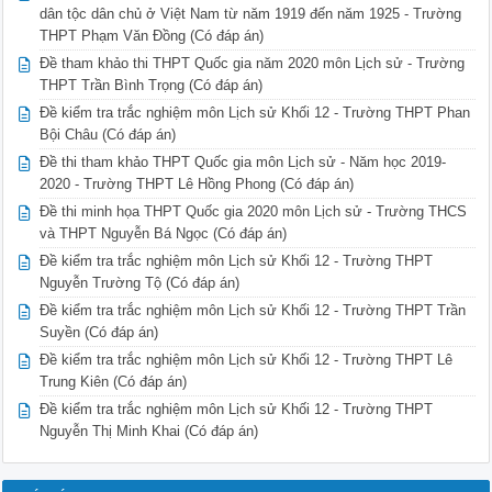
dân tộc dân chủ ở Việt Nam từ năm 1919 đến năm 1925 - Trường
 D. An Giang, Gia Định, Định Tường và Côn Đảo.

Câu 6 : Sau khi kế hoạch “đánh nhanh, thắng nhanh” thất bại 
THPT Phạm Văn Đồng (Có đáp án)
 kế hoạch

Đề tham khảo thi THPT Quốc gia năm 2020 môn Lịch sử - Trường
 A. đánh chiếm Bắc Kì.

THPT Trần Bình Trọng (Có đáp án)
 B. đánh chiếm các tỉnh miền Đông Nam Kì.

 C. đánh lâu dài.

Đề kiểm tra trắc nghiệm môn Lịch sử Khối 12 - Trường THPT Phan
 D. “chinh phục từng gói nhỏ”.

Bội Châu (Có đáp án)
Câu 7 : Chỉ ra ý không đúng điểm giống nhau trong các chiến 
Đề thi tham khảo THPT Quốc gia môn Lịch sử - Năm học 2019-
 hiện ở miền Nam Việt Nam giai đoạn 1954-1975?

 A. Đều là những chiến lược chiến tranh thực dân kiểu mới, d
2020 - Trường THPT Lê Hồng Phong (Có đáp án)
 Sài Gòn.

Đề thi minh họa THPT Quốc gia 2020 môn Lịch sử - Trường THCS
 B. Có sự giúp đỡ của quân đội các nước đồng minh như Anh, P
và THPT Nguyễn Bá Ngọc (Có đáp án)
 C. Nhằm chia cắt lâu dài nước Việt Nam, biến miền Nam thành
 Mĩ ở Đông Dương.

Đề kiểm tra trắc nghiệm môn Lịch sử Khối 12 - Trường THPT
 D. Đều sử dụng chính sách bình định để chiếm đất giành dân.
Nguyễn Trường Tộ (Có đáp án)
Câu 8 : Đoạn trích: “Bất kì đàn ông, đàn bà, bất kì người gi
Đề kiểm tra trắc nghiệm môn Lịch sử Khối 12 - Trường THPT Trần
 phái, dân tộc. Hễ là người Việt Nam thì phải đứng lên đánh 
Suyền (Có đáp án)
 nội dung nào của đường lối kháng chiến chốngthực dân Pháp x
 A. Tự lực cánh sinh kháng chiến.. B. Toàn diện kháng chiến.
Đề kiểm tra trắc nghiệm môn Lịch sử Khối 12 - Trường THPT Lê
 C. Toàn dân kháng chiến. D. Trường kì kháng chiến.

Trung Kiên (Có đáp án)
Câu 9 : Đâu là thắng lợi quan trọng nhất mà nhân dân Việt Na
 định Giơnevơ (1954) và Hiệp định Pari (1973)?

Đề kiểm tra trắc nghiệm môn Lịch sử Khối 12 - Trường THPT
 Trang 1/4 – Mã đề 501 D. Cuộc kháng chiến chống thực dân Ph
Nguyễn Thị Minh Khai (Có đáp án)
Câu 21 : Đại hội đại biểu toàn quốc lần thứ III của Đảng Lao
 Cách mạng miền Nam là

 A. chống lại sự bắn phá và ném bom ác liệt của chính quyền 