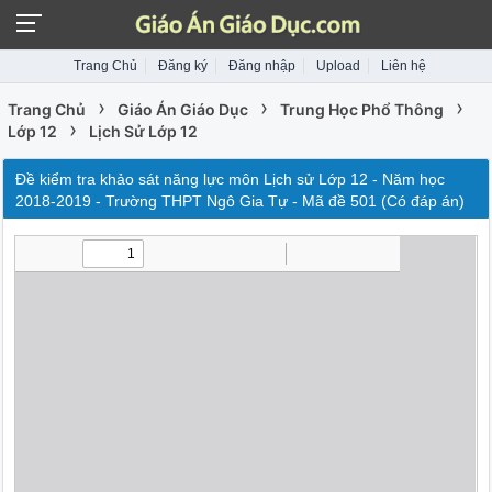
Trang Chủ
Đăng ký
Đăng nhập
Upload
Liên hệ
›
›
›
Trang Chủ
Giáo Án Giáo Dục
Trung Học Phổ Thông
›
Lớp 12
Lịch Sử Lớp 12
Đề kiểm tra khảo sát năng lực môn Lịch sử Lớp 12 - Năm học
2018-2019 - Trường THPT Ngô Gia Tự - Mã đề 501 (Có đáp án)